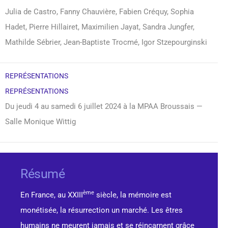
Julia de Castro, Fanny Chauvière, Fabien Créquy, Sophia
Hadet, Pierre Hillairet, Maximilien Jayat, Sandra Jungfer,
Mathilde Sébrier, Jean-Baptiste Trocmé, Igor Stzepourginski
REPRÉSENTATIONS
REPRÉSENTATIONS
Du jeudi 4 au samedi 6 juillet 2024 à la MPAA Broussais —
Salle Monique Wittig
Résumé
ème
En France, au XXIII
siècle, la mémoire est
monétisée, la résurrection un marché. Les êtres
humains ne meurent jamais et se réincarnent grâce