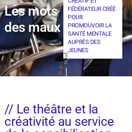
CRÉATIF ET
Les mots
FÉDÉRATEUR CRÉÉ
POUR
des maux
PROMOUVOIR LA
SANTÉ MENTALE
AUPRÈS DES
JEUNES
Scroll
// Le théâtre et la
créativité au service