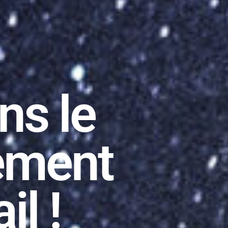
ns le
ement
il !